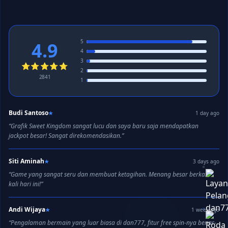
5
4.9
4
3
⭐⭐⭐⭐⭐
2
2841
1
Budi Santoso
1 day ago
★
“Grafik Sweet Kingdom sangat lucu dan saya baru saja mendapatkan
jackpot besar! Sangat direkomendasikan.”
Siti Aminah
3 days ago
★
“Game yang sangat seru dan membuat ketagihan. Menang besar berkali-
kali hari ini!”
Andi Wijaya
1 week ago
★
“Pengalaman bermain yang luar biasa di dan777, fitur free spin-nya benar-