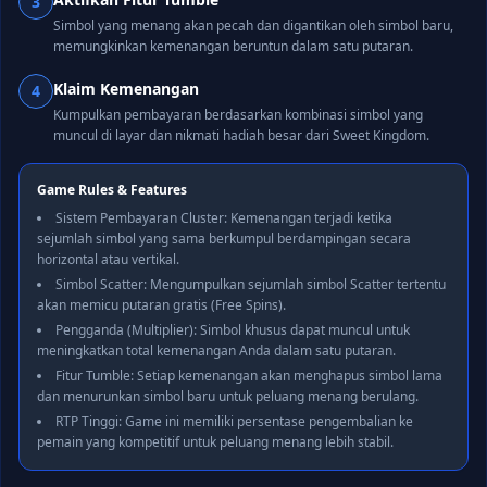
3
Simbol yang menang akan pecah dan digantikan oleh simbol baru,
memungkinkan kemenangan beruntun dalam satu putaran.
Klaim Kemenangan
4
Kumpulkan pembayaran berdasarkan kombinasi simbol yang
muncul di layar dan nikmati hadiah besar dari Sweet Kingdom.
Game Rules & Features
Sistem Pembayaran Cluster: Kemenangan terjadi ketika
sejumlah simbol yang sama berkumpul berdampingan secara
horizontal atau vertikal.
Simbol Scatter: Mengumpulkan sejumlah simbol Scatter tertentu
akan memicu putaran gratis (Free Spins).
Pengganda (Multiplier): Simbol khusus dapat muncul untuk
meningkatkan total kemenangan Anda dalam satu putaran.
Fitur Tumble: Setiap kemenangan akan menghapus simbol lama
dan menurunkan simbol baru untuk peluang menang berulang.
RTP Tinggi: Game ini memiliki persentase pengembalian ke
pemain yang kompetitif untuk peluang menang lebih stabil.