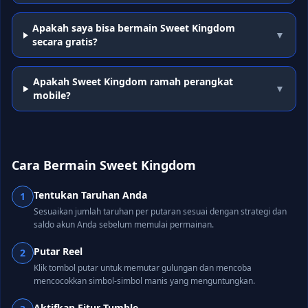
Apakah saya bisa bermain Sweet Kingdom
▼
secara gratis?
Apakah Sweet Kingdom ramah perangkat
▼
mobile?
Cara Bermain Sweet Kingdom
Tentukan Taruhan Anda
1
Sesuaikan jumlah taruhan per putaran sesuai dengan strategi dan
saldo akun Anda sebelum memulai permainan.
Putar Reel
2
Klik tombol putar untuk memutar gulungan dan mencoba
mencocokkan simbol-simbol manis yang menguntungkan.
Aktifkan Fitur Tumble