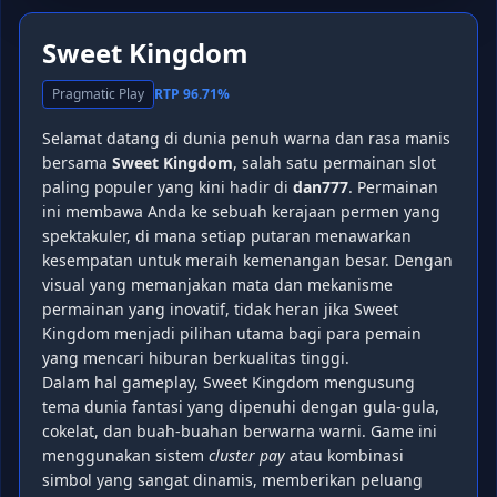
▶
Sweet Kingdom
Pragmatic Play
RTP 96.71%
Selamat datang di dunia penuh warna dan rasa manis
bersama
Sweet Kingdom
, salah satu permainan slot
paling populer yang kini hadir di
dan777
. Permainan
ini membawa Anda ke sebuah kerajaan permen yang
spektakuler, di mana setiap putaran menawarkan
kesempatan untuk meraih kemenangan besar. Dengan
visual yang memanjakan mata dan mekanisme
permainan yang inovatif, tidak heran jika Sweet
Kingdom menjadi pilihan utama bagi para pemain
yang mencari hiburan berkualitas tinggi.
Dalam hal gameplay, Sweet Kingdom mengusung
tema dunia fantasi yang dipenuhi dengan gula-gula,
cokelat, dan buah-buahan berwarna warni. Game ini
menggunakan sistem
cluster pay
atau kombinasi
simbol yang sangat dinamis, memberikan peluang