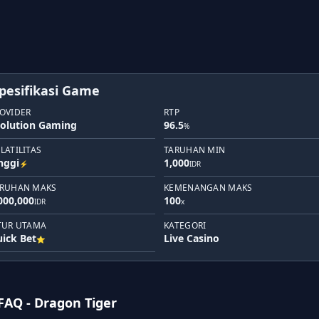
pesifikasi Game
OVIDER
RTP
olution Gaming
96.5
%
LATILITAS
TARUHAN MIN
nggi
1,000
⚡
IDR
RUHAN MAKS
KEMENANGAN MAKS
000,000
100
IDR
x
TUR UTAMA
KATEGORI
ick Bet
Live Casino
⭐
FAQ - Dragon Tiger