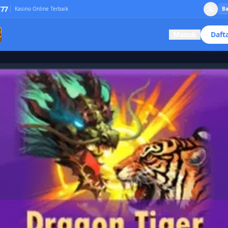
77
Kasino Online Terbaik
B
Masuk
Daft