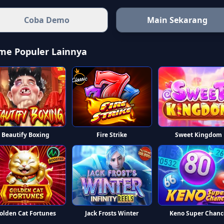
Coba Demo
Main Sekarang
me Populer Lainnya
Beautify Boxing
Fire Strike
Sweet Kingdom
olden Cat Fortunes
Jack Frosts Winter
Keno Super Chanc