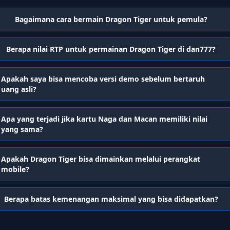
Bagaimana cara bermain Dragon Tiger untuk pemula?
Berapa nilai RTP untuk permainan Dragon Tiger di dan777?
Apakah saya bisa mencoba versi demo sebelum bertaruh
uang asli?
Apa yang terjadi jika kartu Naga dan Macan memiliki nilai
yang sama?
Apakah Dragon Tiger bisa dimainkan melalui perangkat
mobile?
Berapa batas kemenangan maksimal yang bisa didapatkan?