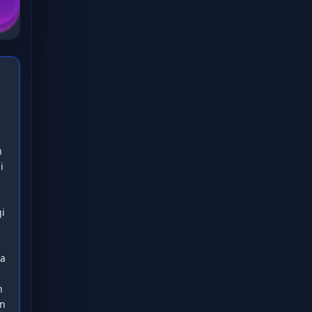
n
i
i
ka
,
n
en