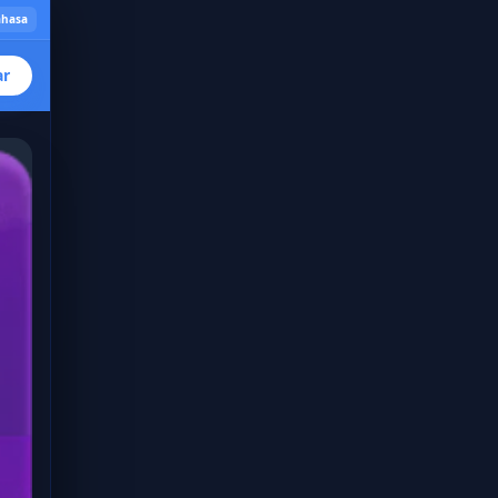
ahasa
ar