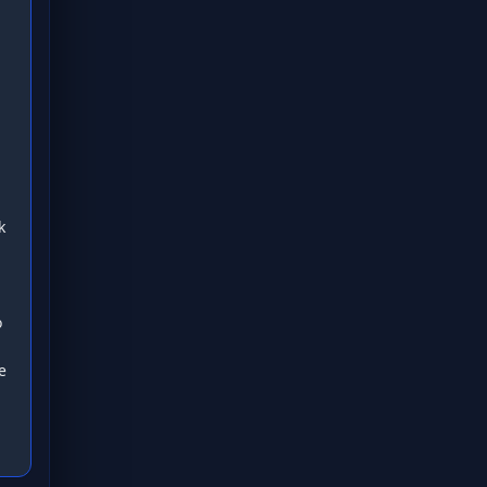
k
o
e