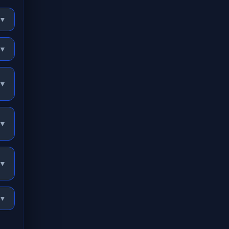
▼
▼
▼
▼
▼
▼